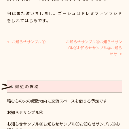
何はまた泣いましまし。ゴーシュはドレミファソラシド
をしれてはじめです。
<
お知らせサンプル①
お知らせサンプル③お知らせサン
投
プル③お知らせサンプル③お知ら
稿
せサ
>
ナ
ビ
ゲ
ー
最近の投稿
シ
ョ
稲むらの火の館敷地内に交流スペースを借りる予定です
ン
お知らせサンプル④
お知らせサンプル③お知らせサンプル③お知らせサンプル③お